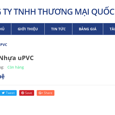
 TY TNHH THƯƠNG MẠI QUỐC 
HỦ
GIỚI THIỆU
TIN TỨC
BẢNG GIÁ
TÀ
PVC
Nhựa uPVC
Còn hàng
ng:
hệ
Tweet
Save
Share