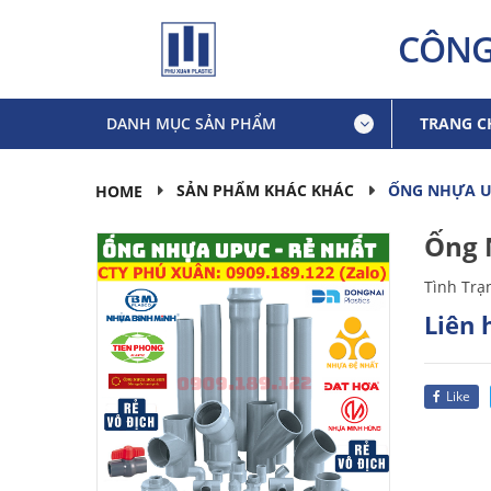
CÔNG
DANH MỤC SẢN PHẨM
TRANG C
ỐNG NHỰA U
SẢN PHẨM KHÁC KHÁC
HOME
Ống 
Tình Trạ
Liên 
Like