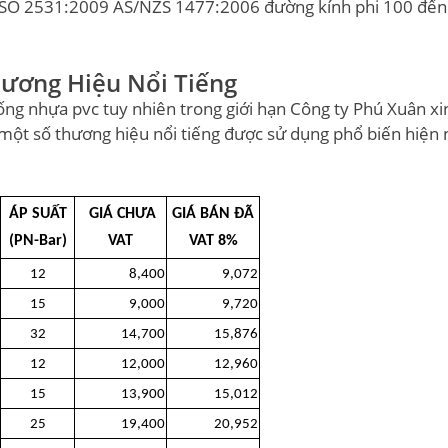
ISO 2531:2009 AS/NZS 1477:2006 đường kính phi 100 đến
ương Hiệu Nổi Tiếng
ống nhựa pvc tuy nhiên trong giới hạn Công ty Phú Xuân xi
ột số thương hiệu nổi tiếng được sử dụng phổ biến hiện 
ÁP SUẤT
GIÁ CHƯA
GIÁ BÁN ĐÃ
(PN-Bar)
VAT
VAT 8%
12
8,400
9,072
15
9,000
9,720
32
14,700
15,876
12
12,000
12,960
15
13,900
15,012
25
19,400
20,952