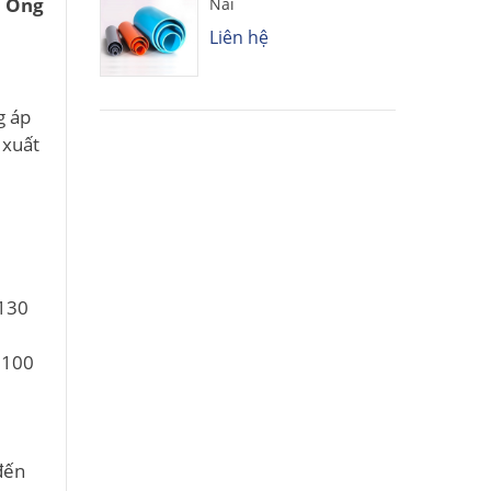
, Ống
Nai
Liên hệ
g áp
 xuất
D130
 100
đến