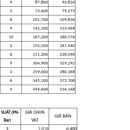
9
87,800
94,824
3
73,400
79,272
6
101,700
109,836
9
142,100
153,468
10
167,200
180,576
3
155,500
167,940
6
211,200
228,096
9
304,900
329,292
3
259,600
280,368
6
345,100
372,708
9
494,600
534,168
GIÁ CHƯA
 SUẤT (PN-
GIÁ BÁN
VAT
Bar)
9
5,818
6,400