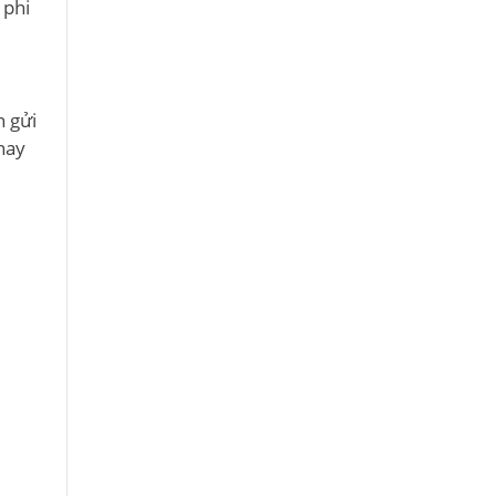
 phi
n gửi
nay