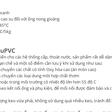
 xanh
 cao su đối với ống nong gioăng
o
45
C
C/5kg
 uPVC
n cho các hệ thống cấp, thoát nước, sản phẩm rất dễ dàn
hạn chế và một số điểm cần lưu ý khi sử dụng như sau:
chuyển các chất có tính Oxy hóa cao (ăn mòn cao)
 chuyển các loại dung môi hợp chất thơm
oặc trong môi trường có nhiệt độ lớn hơn 55 độ C
i keo kết nối ống và phụ kiện, để mối nối được đảm bảo và 
lượng keo vừa phải, không sử dụng quá nhiều keo, tránh đổ