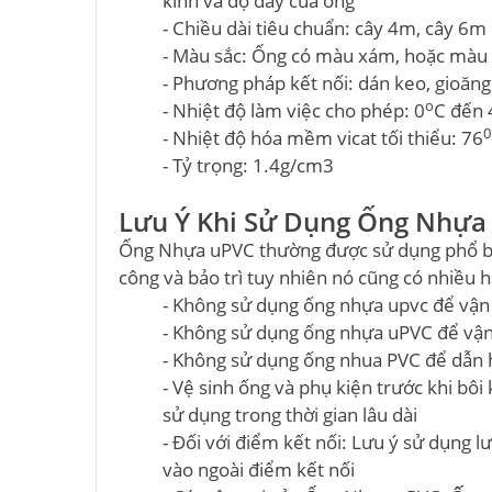
kính và độ dày của ống
- Chiều dài tiêu chuẩn: cây 4m, cây 6m
- Màu sắc: Ống có màu xám, hoặc màu
- Phương pháp kết nối: dán keo, gioăng
o
- Nhiệt độ làm việc cho phép: 0
C đến 
0
- Nhiệt độ hóa mềm vicat tối thiểu: 76
- Tỷ trọng: 1.4g/cm3
Lưu Ý Khi Sử Dụng Ống Nhựa
Ống Nhựa uPVC thường được sử dụng phổ biế
công và bảo trì tuy nhiên nó cũng có nhiều 
- Không sử dụng ống nhựa upvc để vận 
- Không sử dụng ống nhựa uPVC để vận
- Không sử dụng ống nhua PVC để dẫn h
- Vệ sinh ống và phụ kiện trước khi bô
sử dụng trong thời gian lâu dài
- Đối với điểm kết nối: Lưu ý sử dụng 
vào ngoài điểm kết nối