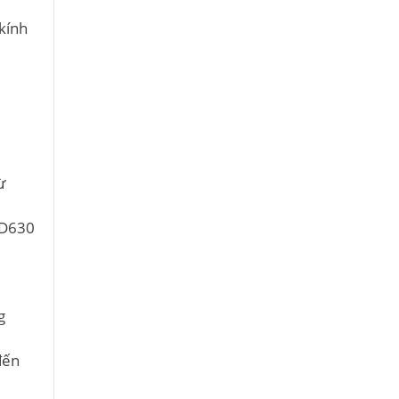
kính
ừ
 D630
g
đến