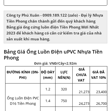
Công ty Phú Xuân - 0909.189.122 (zalo) - Đại lý Nhựa
Tiền Phong chân thành gửi đến quý khách hàng
Bảng giá ống cứng luồn điện Tiền Phong Mới Nhất
2023 để khách hàng có căn cứ kiểm tra giá của nhà
sản xuất khi mua hàng.
Bảng Giá Ống Luồn Điện uPVC Nhựa Tiền
Phong
Đơn giá: VNĐ/Cây=2.92m
GIÁ
ĐƯỜNG KÍNH (DN-
ĐỘ DÀY
LỰC
GIÁ ĐÃ
CHƯA
PHI)
(mm)
NÉN(N)
VAT 10%
VAT
1.2
320
21,273
23,400
Ống Luồn Điện PVC
1.4
750
D16 Tiền Phong
24,273
26,700