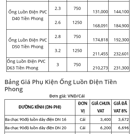
2.3
750
131,000
144,100
Ống Luồn Điện PVC
D40 Tiền Phong
2.6
1250
168,091
184,900
2.8
750
174,818
192,300
Ống Luồn Điện PVC
D50 Tiền Phong
3.2
1250
211,455
232,601
Ống Luồn Điện PVC
3
750
D63 Tiền Phong
210,273
231,300
Bảng Giá Phụ Kiện Ống Luồn Điện Tiền
Phong
Đơn giá: VND/Cái
ĐƠN
GIÁ CHƯA
GIÁ ĐÃ
ĐƯỜNG KÍNH (DN-PHI)
VỊ
VAT
VAT 8%
Ba chạc 90độ luồn dây điện DN 16
Cái
3,400
3,672
Ba chạc 90độ luồn dây điện DN 20
Cái
6,200
6,696