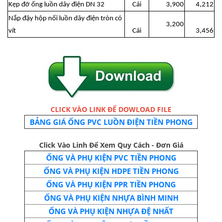
Kẹp đỡ ống luồn dây điện DN 32
Cái
3,900
4,212
Nắp đậy hộp nối luồn dây điện tròn có
3,200
vít
Cái
3,456
CLICK VÀO LINK ĐỂ DOWLOAD FILE
BẢNG GIÁ ỐNG PVC LUỒN ĐIỆN TIỀN PHONG
Click Vào Linh Để Xem Quy Cách - Đơn Giá
ỐNG VÀ PHỤ KIỆN PVC TIỀN PHONG
ỐNG VÀ PHỤ KIỆN HDPE TIỀN PHONG
ỐNG VÀ PHỤ KIỆN PPR TIỀN PHONG
ỐNG VÀ PHỤ KIỆN NHỰA BÌNH MINH
ỐNG VÀ PHỤ KIỆN NHỰA ĐỆ NHẤT