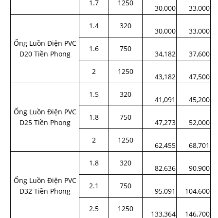
1.7
1250
30,000
33,000
1.4
320
30,000
33,000
Ống Luồn Điện PVC
1.6
750
D20 Tiền Phong
34,182
37,600
2
1250
43,182
47,500
1.5
320
41,091
45,200
Ống Luồn Điện PVC
1.8
750
D25 Tiền Phong
47,273
52,000
2
1250
62,455
68,701
1.8
320
82,636
90,900
Ống Luồn Điện PVC
2.1
750
D32 Tiền Phong
95,091
104,600
2.5
1250
133,364
146,700