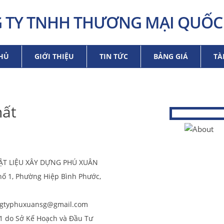
 TY TNHH THƯƠNG MẠI QUỐC 
HỦ
GIỚI THIỆU
TIN TỨC
BẢNG GIÁ
TÀ
hất
T LIỆU XÂY DỰNG PHÚ XUÂN
hố 1, Phường Hiệp Bình Phước,
gtyphuxuansg@gmail.com
1 do Sở Kế Hoạch và Đầu Tư