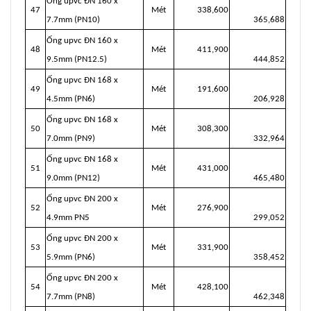
Ống upvc ĐN 160 x
47
Mét
338,600
7.7mm (PN10)
365,688
Ống upvc ĐN 160 x
48
Mét
411,900
9.5mm (PN12.5)
444,852
Ống upvc ĐN 168 x
49
Mét
191,600
4.5mm (PN6)
206,928
Ống upvc ĐN 168 x
50
Mét
308,300
7.0mm (PN9)
332,964
Ống upvc ĐN 168 x
51
Mét
431,000
9.0mm (PN12)
465,480
Ống upvc ĐN 200 x
52
Mét
276,900
4.9mm PN5
299,052
Ống upvc ĐN 200 x
53
Mét
331,900
5.9mm (PN6)
358,452
Ống upvc ĐN 200 x
54
Mét
428,100
7.7mm (PN8)
462,348