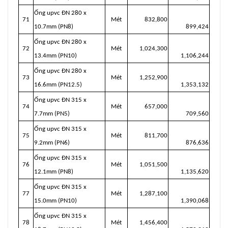
Ống upvc ĐN 280 x
71
Mét
832,800
10.7mm (PN8)
899,424
Ống upvc ĐN 280 x
72
Mét
1,024,300
13.4mm (PN10)
1,106,244
Ống upvc ĐN 280 x
73
Mét
1,252,900
16.6mm (PN12.5)
1,353,132
Ống upvc ĐN 315 x
74
Mét
657,000
7.7mm (PN5)
709,560
Ống upvc ĐN 315 x
75
Mét
811,700
9.2mm (PN6)
876,636
Ống upvc ĐN 315 x
76
Mét
1,051,500
12.1mm (PN8)
1,135,620
Ống upvc ĐN 315 x
77
Mét
1,287,100
15.0mm (PN10)
1,390,068
Ống upvc ĐN 315 x
78
Mét
1,456,400