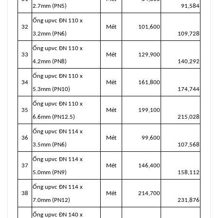
2.7mm (PN5)
91,584
Ống upvc ĐN 110 x
32
Mét
101,600
3.2mm (PN6)
109,728
Ống upvc ĐN 110 x
33
Mét
129,900
4.2mm (PN8)
140,292
Ống upvc ĐN 110 x
34
Mét
161,800
5.3mm (PN10)
174,744
Ống upvc ĐN 110 x
35
Mét
199,100
6.6mm (PN12.5)
215,028
Ống upvc ĐN 114 x
36
Mét
99,600
3.5mm (PN6)
107,568
Ống upvc ĐN 114 x
37
Mét
146,400
5.0mm (PN9)
158,112
Ống upvc ĐN 114 x
38
Mét
214,700
7.0mm (PN12)
231,876
Ống upvc ĐN 140 x