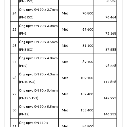
(PN5 ISO)
58,536
Ống upvc ĐN 90 x 2.7mm
24
Mét
70,800
(PN6 ISO)
76,464
Ống upvc ĐN 90 x 3.0mm
25
Mét
69,600
(PN6)
75,168
Ống upvc ĐN 90 x 3.5mm
26
Mét
81,100
(PN8 ISO)
87,588
Ống upvc ĐN 90 x 4.0mm
27
Mét
89,100
(PN9)
96,228
Ống upvc ĐN 90 x 4.3mm
28
Mét
109,100
(PN10 ISO)
117,828
Ống upvc ĐN 90 x 5.4mm
29
Mét
132,400
(PN12.5 ISO)
142,992
Ống upvc ĐN 90 x 5.5mm
30
Mét
135,400
(PN12)
146,232
Ống upvc ĐN 110 x
31
Mét
84,800