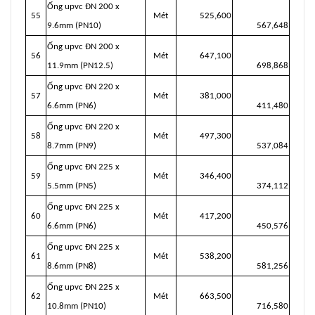
Ống upvc ĐN 200 x
55
Mét
525,600
9.6mm (PN10)
567,648
Ống upvc ĐN 200 x
56
Mét
647,100
11.9mm (PN12.5)
698,868
Ống upvc ĐN 220 x
57
Mét
381,000
6.6mm (PN6)
411,480
Ống upvc ĐN 220 x
58
Mét
497,300
8.7mm (PN9)
537,084
Ống upvc ĐN 225 x
59
Mét
346,400
5.5mm (PN5)
374,112
Ống upvc ĐN 225 x
60
Mét
417,200
6.6mm (PN6)
450,576
Ống upvc ĐN 225 x
61
Mét
538,200
8.6mm (PN8)
581,256
Ống upvc ĐN 225 x
62
Mét
663,500
10.8mm (PN10)
716,580