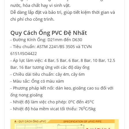
nước, hóa chất hay vi sinh vật.
Dễ dàng lắp đặt và bảo trì, giúp tiết kiệm thời gian và
chi phí cho công trình.
Quy Cách Ống PVC Đệ Nhất
- Đường Kính Ống: D21mm đến D630
- Tiêu chuẩn: ASTM 2241/BS 3505 và TCVN
6151/ISO4422
- Áp lực làm việc: 4 Bar, 5 Bar, 6 Bar, 8 Bar, 10 Bar, 12.5
Bar, 16 Bar tương ứng với các độ dày ống
- Chiều dài tiêu chuẩn: cây 4m, cây 6m
- Màu sắc: Ống có màu xám
- Phương pháp kết nối: dán keo, gioăng cao su đối với
ống nong gioăng
o
o
- Nhiệt độ làm việc cho phép: 0
C đến 45
C
0
- Nhiệt độ hóa mềm vicat tối thiểu: 76
C/5kg