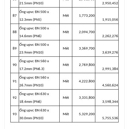
21.5mm (PN10)
2,950,452
Ống upvc ĐN 500 x
87
Mét
1,773,200
12.3mm (PN5)
1,915,056
Ống upvc ĐN 500 x
88
Mét
2,094,700
14.6mm (PN6)
2,262,276
Ống upvc ĐN 500 x
89
Mét
3,369,700
23.9mm (PN10)
3,639,276
Ống upvc ĐN 560 x
90
Mét
2,769,800
17.2mm (PN6.3)
2,991,384
Ống upvc ĐN 560 x
91
Mét
4,222,800
26.7mm (PN10)
4,560,624
Ống upvc ĐN 630 x
92
Mét
3,331,800
18.4mm (PN6)
3,598,344
Ống upvc ĐN 630 x
93
Mét
5,329,200
30.0mm (PN10)
5,755,536