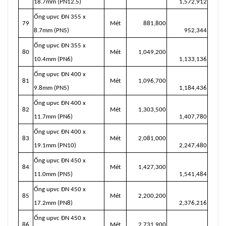
18.7mm (PN12.5)
1,572,912
Ống upvc ĐN 355 x
79
Mét
881,800
8.7mm (PN5)
952,344
Ống upvc ĐN 355 x
80
Mét
1,049,200
10.4mm (PN6)
1,133,136
Ống upvc ĐN 400 x
81
Mét
1,096,700
9.8mm (PN5)
1,184,436
Ống upvc ĐN 400 x
82
Mét
1,303,500
11.7mm (PN6)
1,407,780
Ống upvc ĐN 400 x
83
Mét
2,081,000
19.1mm (PN10)
2,247,480
Ống upvc ĐN 450 x
84
Mét
1,427,300
11.0mm (PN5)
1,541,484
Ống upvc ĐN 450 x
85
Mét
2,200,200
17.2mm (PN8)
2,376,216
Ống upvc ĐN 450 x
86
Mét
2,731,900