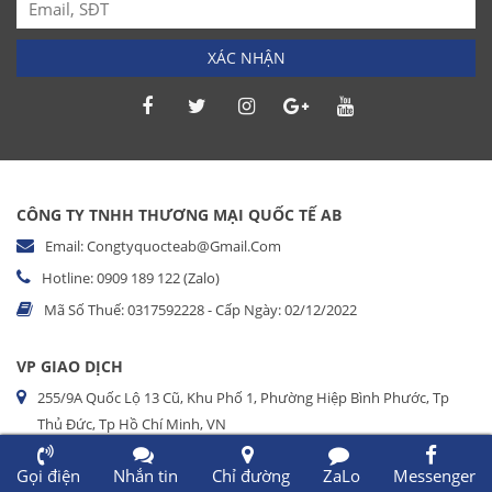
XÁC NHẬN
CÔNG TY TNHH THƯƠNG MẠI QUỐC TẾ AB
Email: Congtyquocteab@gmail.com
Hotline: 0909 189 122 (Zalo)
Mã Số Thuế: 0317592228 - Cấp Ngày: 02/12/2022
VP GIAO DỊCH
255/9A Quốc Lộ 13 Cũ, Khu Phố 1, Phường Hiệp Bình Phước, Tp
Thủ Đức, Tp Hồ Chí Minh, VN
Gọi điện
Nhắn tin
Chỉ đường
ZaLo
Messenger
ĐIỀU KHOẢN - CHÍNH SÁCH