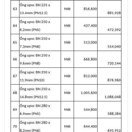
Ống upvc ĐN 225 x
63
Mét
816,600
13.4mm (PN12.5)
881,928
Ống upvc ĐN 250 x
64
Mét
437,400
6,2mm (PN5)
472,392
Ống upvc ĐN 250 x
65
Mét
513,000
7.3mm (PN6)
554,040
Ống upvc ĐN 250 x
66
Mét
666,800
9.6mm (PN8)
720,144
Ống upvc ĐN 250 x
67
Mét
812,000
11.9mm (PN10)
876,960
Ống upvc ĐN 250 x
68
Mét
1,005,600
14.8mm (PN12.5)
1,086,048
Ống upvc ĐN 280 x
69
Mét
544,800
6.9mm (PN5)
588,384
Ống upvc ĐN 280 x
70
Mét
644,400
8.2mm (PN6)
695,952