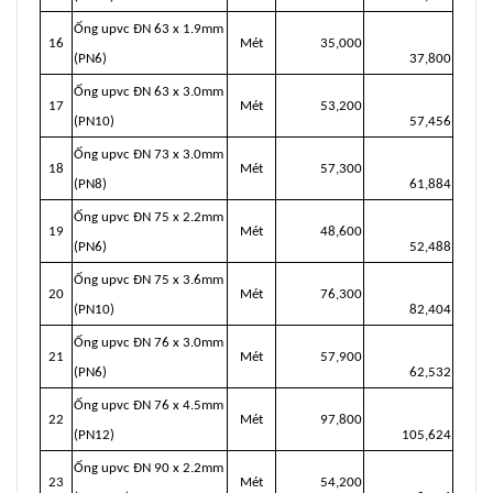
Ống upvc ĐN 63 x 1.9mm
16
Mét
35,000
(PN6)
37,800
Ống upvc ĐN 63 x 3.0mm
17
Mét
53,200
(PN10)
57,456
Ống upvc ĐN 73 x 3.0mm
18
Mét
57,300
(PN8)
61,884
Ống upvc ĐN 75 x 2.2mm
19
Mét
48,600
(PN6)
52,488
Ống upvc ĐN 75 x 3.6mm
20
Mét
76,300
(PN10)
82,404
Ống upvc ĐN 76 x 3.0mm
21
Mét
57,900
(PN6)
62,532
Ống upvc ĐN 76 x 4.5mm
22
Mét
97,800
(PN12)
105,624
Ống upvc ĐN 90 x 2.2mm
23
Mét
54,200