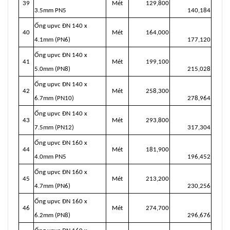
39
Mét
129,800
3.5mm PN5
140,184
Ống upvc ĐN 140 x
40
Mét
164,000
4.1mm (PN6)
177,120
Ống upvc ĐN 140 x
41
Mét
199,100
5.0mm (PN8)
215,028
Ống upvc ĐN 140 x
42
Mét
258,300
6.7mm (PN10)
278,964
Ống upvc ĐN 140 x
43
Mét
293,800
7.5mm (PN12)
317,304
Ống upvc ĐN 160 x
44
Mét
181,900
4.0mm PN5
196,452
Ống upvc ĐN 160 x
45
Mét
213,200
4.7mm (PN6)
230,256
Ống upvc ĐN 160 x
46
Mét
274,700
6.2mm (PN8)
296,676