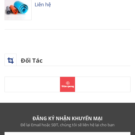
Liên hệ
Đối Tác
ĐĂNG KÝ NHẬN KHUYẾN MẠI
Để lại Email hoặc SĐT, chúng tôi sẽ liên hệ lại cho bạn