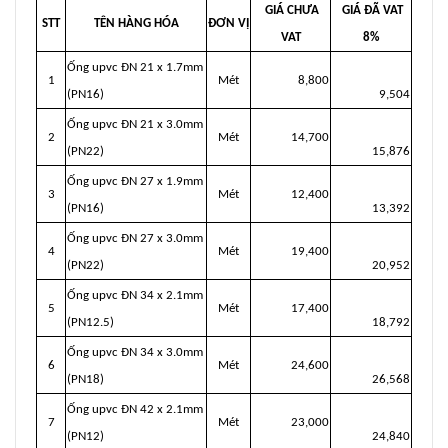
GIÁ CHƯA
GIÁ ĐÃ VAT
STT
TÊN HÀNG HÓA
ĐƠN VỊ
VAT
8%
Ống upvc ĐN 21 x 1.7mm
1
Mét
8,800
(PN16)
9,504
Ống upvc ĐN 21 x 3.0mm
2
Mét
14,700
(PN22)
15,876
Ống upvc ĐN 27 x 1.9mm
3
Mét
12,400
(PN16)
13,392
Ống upvc ĐN 27 x 3.0mm
4
Mét
19,400
(PN22)
20,952
Ống upvc ĐN 34 x 2.1mm
5
Mét
17,400
(PN12.5)
18,792
Ống upvc ĐN 34 x 3.0mm
6
Mét
24,600
(PN18)
26,568
Ống upvc ĐN 42 x 2.1mm
7
Mét
23,000
(PN12)
24,840