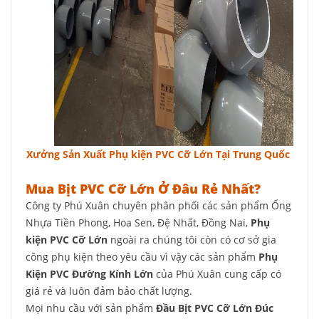
Xưởng Sản Xuất Phụ kiện PVC Cỡ Lớn Tại Trung Quốc
Mua Bịt PVC Cỡ Lớn Ở Đâu Rẻ Nhất?
Công ty Phú Xuân chuyên phân phối các sản phẩm Ống
Nhựa Tiền Phong, Hoa Sen, Đệ Nhất, Đồng Nai,
Phụ
kiện PVC Cỡ Lớn
ngoài ra chúng tôi còn có cơ sở gia
công phụ kiện theo yêu cầu vì vậy các sản phẩm
Phụ
Kiện PVC Đường Kính Lớn
của Phú Xuân cung cấp có
giá rẻ và luôn đảm bảo chất lượng.
Mọi nhu cầu với sản phẩm
Đầu Bịt PVC Cỡ Lớn Đúc