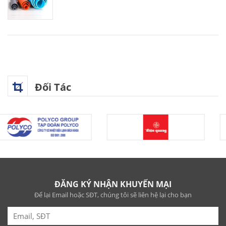
Đối Tác
ĐĂNG KÝ NHẬN KHUYẾN MẠI
Để lại Email hoặc SĐT, chúng tôi sẽ liên hệ lại cho bạn