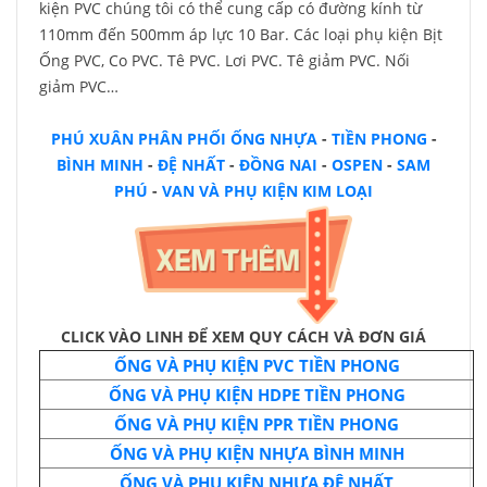
kiện PVC chúng tôi có thể cung cấp có đường kính từ
110mm đến 500mm áp lực 10 Bar. Các loại phụ kiện Bịt
Ống PVC, Co PVC. Tê PVC. Lơi PVC. Tê giảm PVC. Nối
giảm PVC…
PHÚ XUÂN
PHÂN PHỐI ỐNG NHỰA
-
TIỀN PHONG
-
BÌNH MINH
-
ĐỆ NHẤT
-
ĐỒNG NAI
-
OSPEN
-
SAM
PHÚ
-
VAN VÀ PHỤ KIỆN KIM LOẠI
CLICK VÀO LINH ĐỂ XEM QUY CÁCH VÀ ĐƠN GIÁ
ỐNG VÀ PHỤ KIỆN PVC TIỀN PHONG
ỐNG VÀ PHỤ KIỆN HDPE TIỀN PHONG
ỐNG VÀ PHỤ KIỆN PPR TIỀN PHONG
ỐNG VÀ PHỤ KIỆN NHỰA BÌNH MINH
ỐNG VÀ PHỤ KIỆN NHỰA ĐỆ NHẤT