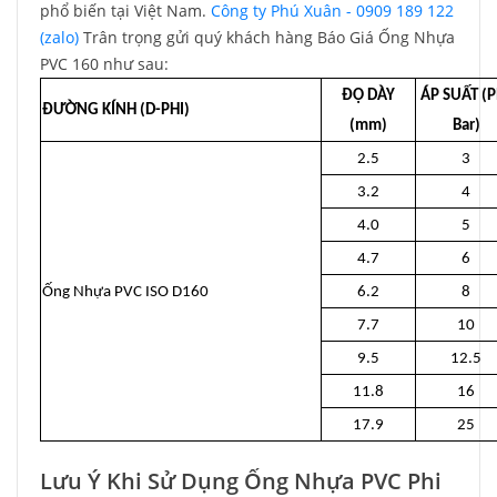
phổ biến tại Việt Nam.
Công ty Phú Xuân - 0909 189 122
(zalo)
Trân trọng gửi quý khách hàng Báo Giá Ống Nhựa
PVC 160 như sau:
ĐỘ DÀY
ÁP SUẤT (P
ĐƯỜNG KÍNH (D-PHI)
(mm)
Bar)
2.5
3
3.2
4
4.0
5
4.7
6
Ống Nhựa PVC ISO D160
6.2
8
7.7
10
9.5
12.5
11.8
16
17.9
25
Lưu Ý Khi Sử Dụng Ống Nhựa PVC Phi