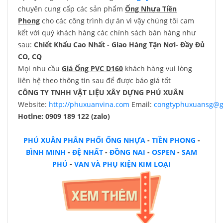
chuyên cung cấp các sản phẩm
Ống Nhựa Tiền
Phong
cho các công trình dự án vì vậy chúng tôi cam
kết với quý khách hàng các chính sách bán hàng như
sau:
Chiết Khấu Cao Nhất - Giao Hàng Tận Nơi- Đầy Đủ
CO, CQ
Mọi nhu cầu
Giá Ống PVC D160
khách hàng vui lòng
liên hệ theo thông tin sau để được báo giá tốt
CÔNG TY TNHH VẬT LIỆU XÂY DỰNG PHÚ XUÂN
Website:
http://phuxuanvina.com
Email:
congtyphuxuansg@g
Hotlne: 0909 189 122 (zalo)
PHÚ XUÂN
PHÂN PHỐI ỐNG NHỰA
-
TIỀN PHONG
-
BÌNH MINH
-
ĐỆ NHẤT
-
ĐỒNG NAI
-
OSPEN
-
SAM
PHÚ
-
VAN VÀ PHỤ KIỆN KIM LOẠI