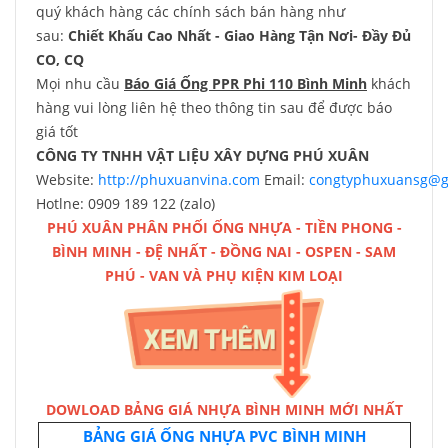
quý khách hàng các chính sách bán hàng như
sau:
Chiết Khấu Cao Nhất - Giao Hàng Tận Nơi- Đầy Đủ
CO, CQ
Mọi nhu cầu
Báo Giá Ống PPR Phi 110 Bình Minh
khách
hàng vui lòng liên hệ theo thông tin sau để được báo
giá tốt
CÔNG TY TNHH VẬT LIỆU XÂY DỰNG PHÚ XUÂN
Website:
http://phuxuanvina.com
Email:
congtyphuxuansg@g
Hotlne: 0909 189 122 (zalo)
PHÚ XUÂN
PHÂN PHỐI ỐNG NHỰA
-
TIỀN PHONG
-
BÌNH MINH
-
ĐỆ NHẤT
-
ĐỒNG NAI
-
OSPEN
-
SAM
PHÚ
-
VAN VÀ PHỤ KIỆN KIM LOẠI
DOWLOAD BẢNG GIÁ NHỰA BÌNH MINH MỚI NHẤT
BẢNG GIÁ ỐNG NHỰA PVC BÌNH MINH