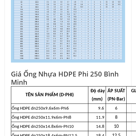
Giá Ống Nhựa HDPE Phi 250 Bình
Minh
Độ dày
ÁP SUẤT
GI
TÊN SẢN PHẨM (D-PHI)
(mm)
(PN-Bar)
Ống HDPE dn250x9.6x6m-PN6
9.6
6
49
8
Ống HDPE dn250x11.9x6m-PN8
11.9
60
10
Ống HDPE dn250x14.8x6m-PN10
14.8
74
12.5
Ống HDPE dn250x18.4x6m-PN12,5
18.4
90