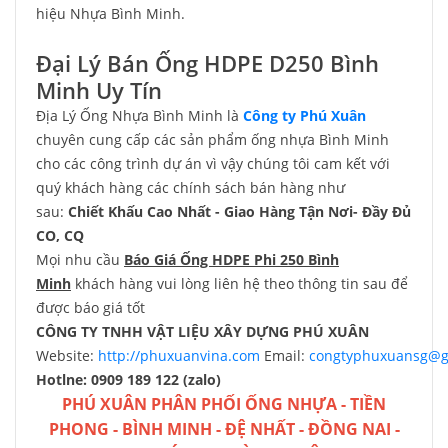
hiệu Nhựa Bình Minh.
Đại Lý Bán Ống HDPE D250 Bình
Minh Uy Tín
Địa Lý Ống Nhựa Bình Minh là
Công ty Phú Xuân
chuyên cung cấp các sản phẩm ống nhựa Bình Minh
cho các công trình dự án vì vậy chúng tôi cam kết với
quý khách hàng các chính sách bán hàng như
sau:
Chiết Khấu Cao Nhất - Giao Hàng Tận Nơi- Đầy Đủ
CO, CQ
Mọi nhu cầu
Báo Giá Ống HDPE Phi 250 Bình
Minh
khách hàng vui lòng liên hệ theo thông tin sau để
được báo giá tốt
CÔNG TY TNHH VẬT LIỆU XÂY DỰNG PHÚ XUÂN
Website:
http://phuxuanvina.com
Email:
congtyphuxuansg@g
Hotlne: 0909 189 122 (zalo)
PHÚ XUÂN
PHÂN PHỐI ỐNG NHỰA
-
TIỀN
PHONG
-
BÌNH MINH
-
ĐỆ NHẤT
-
ĐỒNG NAI
-