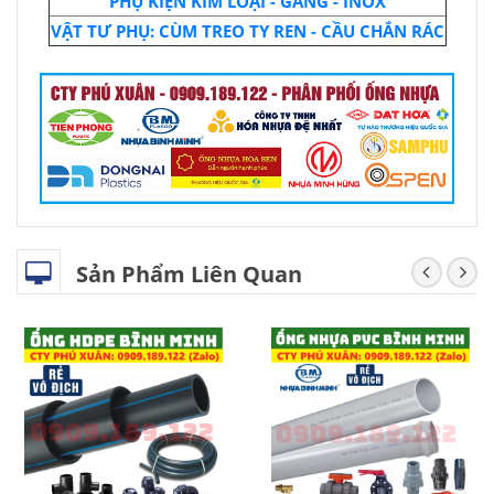
PHỤ KIỆN KIM LOẠI - GANG - INOX
VẬT TƯ PHỤ: CÙM TREO TY REN - CẦU CHẮN RÁC
Sản Phẩm Liên Quan