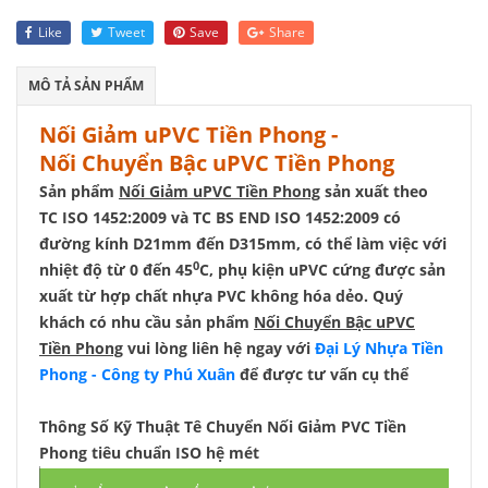
Like
Tweet
Save
Share
MÔ TẢ SẢN PHẨM
Nối Giảm uPVC Tiền Phong -
Nối Chuyển Bậc uPVC Tiền Phong
Sản phẩm
Nối Giảm uPVC Tiền Phong
sản xuất theo
TC ISO 1452:2009 và TC BS END ISO 1452:2009 có
đường kính D21mm đến D315mm, có thể làm việc với
0
nhiệt độ từ 0 đến 45
C, phụ kiện uPVC cứng được sản
xuất từ hợp chất nhựa PVC không hóa dẻo. Quý
khách có nhu cầu sản phẩm
Nối Chuyển Bậc uPVC
Tiền Phong
vui lòng liên hệ ngay với
Đại Lý Nhựa Tiền
Phong - Công ty Phú Xuân
để được tư vấn cụ thể
Thông Số Kỹ Thuật Tê Chuyển Nối Giảm PVC Tiền
Phong tiêu chuẩn ISO hệ mét