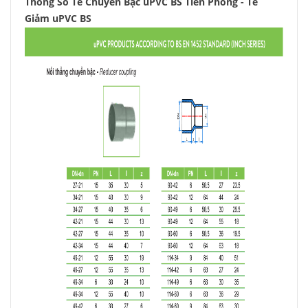
Thông Số Tê Chuyển Bậc uPVC BS Tiền Phong - Tê
Giảm uPVC BS