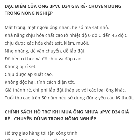
ĐẶC ĐIỂM CỦA ỐNG uPVC D34 GIÁ RẺ- CHUYÊN DÙNG
TRONG NÔNG NGHIỆP
Mặt trong, mặt ngoài ống nhẵn, hệ số ma sát nhỏ.
Khả năng chịu hóa chất cao (ở nhiệt độ 0 độ C đến 45 độ C
chịu được các hóa chất axit, kiềm, muối).
Nhẹ nhàng, dễ vận chuyển, dễ lắp đặt
Độ bền cơ học và độ chịu va đập cao.
Không bị rỉ sét.
Chịu được áp suất cao.
Không độc hại, tính cách điện tốt.
Giá thành rẻ, chi phí lắp đặt thấp so với các loại ống khác.
Tuổi thọ cao trên 50 năm nếu sử dụng đúng yêu cầu kỹ thuật.
CHÍNH SÁCH HỖ TRỢ KHI MUA ỐNG NHỰA uPVC D34 GIÁ
RẺ - CHUYÊN DÙNG TRONG NÔNG NGHIỆP
Hỗ trợ giao hàng tới tận công trình