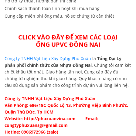
Hỗ trợ kỹ thuật hướng dẫn thi công
Chính sách thanh toán linh hoạt khi mua hàng
Cung cấp miễn phí ống mẩu, hồ sơ chứng từ cần thiết
CLICK VÀO ĐÂY ĐỂ XEM CÁC LOẠI
ỐNG
UPVC ĐỒNG NAI
Công ty TNHH Vật Liệu Xây Dựng Phú Xuân
là
Tổng Đại Lý
phân phối chính thức của Nhựa Đồng Nai
. Chúng tôi cam kết
chiết khấu tốt nhất. Giao hàng tận nơi, Cung cấp đầy đủ
chứng từ nghiệm thu khi giao hàng. Quý khách hàng có nhu
cầu sử dụng sản phẩm cho công trình dự án vui lòng liên hệ.
Công ty TNHH Vật Liệu Xây Dựng Phú Xuân
Văn Phòng: 686/18C Quốc Lộ 13, Phường Hiệp Bình Phước,
Quận Thủ Đức, Tp HCM
Website:
http://phuxuanvina.com
Email:
congtyphuxuansg@gmail.com
Hotlne: 0906972966 (zalo)