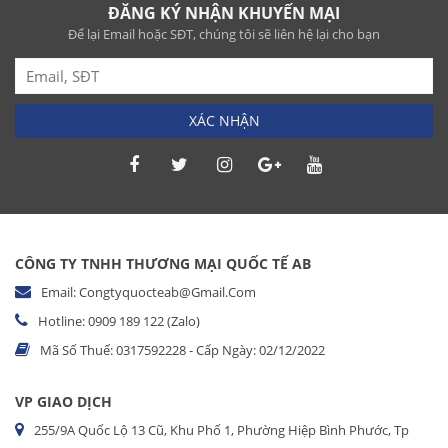
ĐĂNG KÝ NHẬN KHUYẾN MẠI
Để lại Email hoặc SĐT, chúng tôi sẽ liên hệ lại cho bạn
XÁC NHẬN
CÔNG TY TNHH THƯƠNG MẠI QUỐC TẾ AB
Email: Congtyquocteab@gmail.com
Hotline: 0909 189 122 (Zalo)
Mã Số Thuế: 0317592228 - Cấp Ngày: 02/12/2022
VP GIAO DỊCH
255/9A Quốc Lộ 13 Cũ, Khu Phố 1, Phường Hiệp Bình Phước, Tp