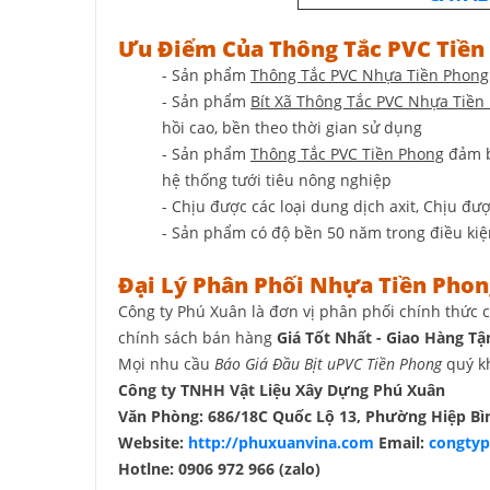
Ưu Điểm Của Thông Tắc PVC Tiề
- Sản phẩm
Thông Tắc PVC Nhựa Tiền Phong
- Sản phẩm
Bít Xã Thông Tắc PVC Nhựa Tiề
hồi cao, bền theo thời gian sử dụng
- Sản phẩm
Thông Tắc PVC Tiền Phong
đảm b
hệ thống tưới tiêu nông nghiệp
- Chịu được các loại dung dịch axit, Chịu đư
- Sản phẩm có độ bền 50 năm trong điều ki
Đại Lý Phân Phối Nhựa Tiền Pho
Công ty Phú Xuân là đơn vị phân phối chính thức 
chính sách bán hàng
Giá Tốt Nhất - Giao Hàng T
Mọi nhu cầu
Báo Giá Đầu Bịt uPVC Tiền Phong
quý kh
Công ty TNHH Vật Liệu Xây Dựng Phú Xuân
Văn Phòng: 686/18C Quốc Lộ 13, Phường Hiệp B
Website:
http://phuxuanvina.com
Email:
congty
Hotlne: 0906 972 966 (zalo)