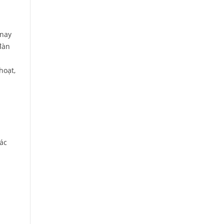
 nay
đàn
hoạt,
các