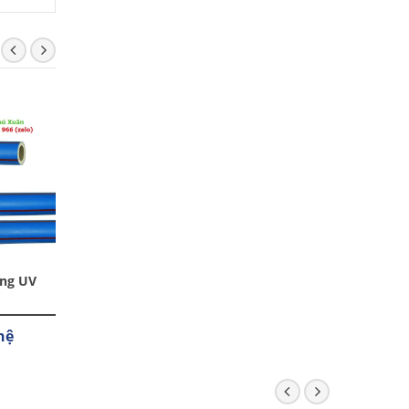
ng UV
Phụ kiện PPR chống
Vành Thép Mặt Bích
UV Tiền Phong
HDPE, PPR
hệ
Liên hệ
Liên hệ