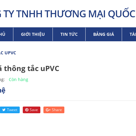
 TY TNHH THƯƠNG MẠI QUỐC 
HỦ
GIỚI THIỆU
TIN TỨC
BẢNG GIÁ
TÀ
ẮC UPVC
ã thông tắc uPVC
Còn hàng
ng:
hệ
Tweet
Save
Share