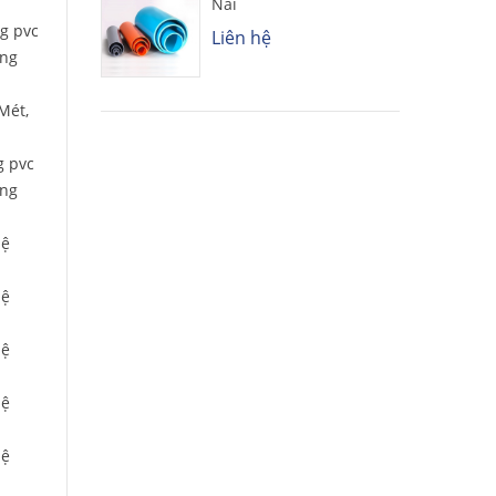
Nai
ng pvc
Liên hệ
̀ng
Mét,
ng pvc
̀ng
ệ
ệ
ệ
ệ
ệ