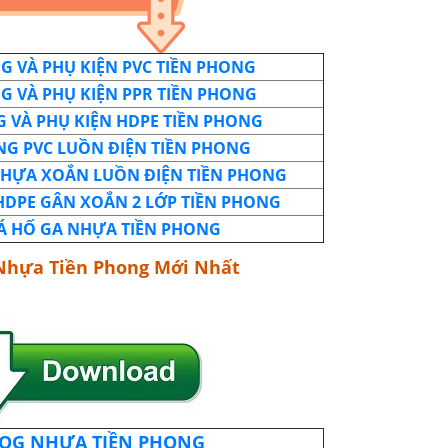
G VÀ PHỤ KIỆN PVC TIỀN PHONG
G VÀ PHỤ KIỆN PPR TIỀN PHONG
 VÀ PHỤ KIỆN HDPE TIỀN PHONG
NG PVC LUỒN ĐIỆN TIỀN PHONG
HỰA XOẮN LUỒN ĐIỆN TIỀN PHONG
HDPE GÂN XOẮN 2 LỚP TIỀN PHONG
Á HỐ GA NHỰA TIỀN PHONG
Nhựa Tiền Phong Mới Nhất
OG NHỰA TIỀN PHONG