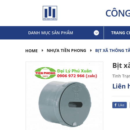
CÔNG
DANH MỤC SẢN PHẨM
TRANG C
BỊT XÃ THÔNG T
NHỰA TIỀN PHONG
HOME
Bịt x
Tình Trạ
Liên 
Like