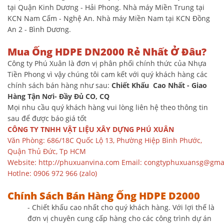
tại Quận Kinh Dương - Hải Phong. Nhà máy Miền Trung tại
KCN Nam Cấm - Nghệ An. Nhà máy Miền Nam tại KCN Đồng
An 2 - Bình Dương.
Mua Ống HDPE DN2000 Rẻ Nhất Ở Đâu?
Công ty Phú Xuân là đơn vị phân phối chính thức của Nhựa
Tiền Phong vì vậy chúng tôi cam kết với quý khách hàng các
chính sách bán hàng như sau:
Chiết Khấu Cao Nhất - Giao
Hàng Tận Nơi- Đầy Đủ CO, CQ
Mọi nhu cầu quý khách hàng vui lòng liên hệ theo thông tin
sau để được báo giá tốt
CÔNG TY TNHH VẬT LIỆU XÂY DỰNG PHÚ XUÂN
Văn Phòng: 686/18C Quốc Lộ 13, Phường Hiệp Bình Phước,
Quận Thủ Đức, Tp HCM
Website:
http://phuxuanvina.com
Email:
congtyphuxuansg@gma
Hotlne: 0906 972 966 (zalo)
Chính Sách Bán Hàng Ống HDPE D2000
- Chiết khấu cao nhất cho quý khách hàng. Với lợi thế là
đơn vị chuyên cung cấp hàng cho các công trình dự án