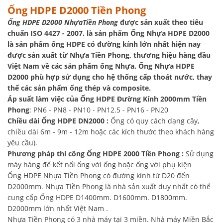
Ống HDPE D2000 Tiền Phong
Ống HDPE D2000 NhựaTiền Phong
được sản xuất theo tiêu
chuẩn ISO 4427 - 2007. là sản phẩm Ống Nhựa HDPE D2000
là sản phẩm ống HDPE có đường kính lớn nhất hiện nay
được sản xuất từ Nhựa Tiền Phong, thương hiệu hàng đầu
Việt Nam về các sản phẩm ống Nhựa. Ống Nhựa HDPE
D2000 phù hợp sử dụng cho hệ thống cấp thoát nước, thay
thế các sản phẩm ống thép và composite.
Áp suất làm việc của Ống HDPE Đường Kính 2000mm Tiền
Phong
: PN6 - PN8 - PN10 - PN12.5 - PN16 - PN20
Chiều dài Ống HDPE DN2000 :
Ống có quy cách dạng cây,
chiều dài 6m - 9m - 12m hoặc các kích thước theo khách hàng
yêu cầu).
Phương pháp thi công Ống HDPE 2000 Tiền Phong :
Sử dụng
máy hàng để kết nối ống với ống hoặc ống với phụ kiện
Ống HDPE Nhựa Tiền Phong có đường kính từ D20 đến
D2000mm. Nhựa Tiền Phong là nhà sản xuất duy nhất có thể
cung cấp Ống HDPE D1400mm. D1600mm. D1800mm.
D2000mm lớn nhất Việt Nam .
Nhựa Tiền Phong có 3 nhà máy tại 3 miền. Nhà máy Miền Bắc