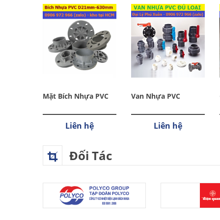
PVC
Mặt Bích Nhựa PVC
Van Nhựa PVC
hệ
Liên hệ
Liên hệ
Đối Tác