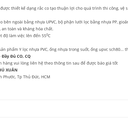
được thiết kế dạng rắc co tạo thuận lợi cho quá trình thi công, vệ 
ạo bên ngoài bằng nhựa UPVC, bộ phận lưới lọc bằng nhựa PP, gioă
 an toàn và kháng hóa chất.
0
t độ làm việc lên đến 55
C
n
sản phẩm Y lọc nhựa PVC, ống nhựa trong suốt, ống upvc sch80... 
 - Đầy Đủ CO, CQ
 hàng vui lòng liên hệ theo thông tin sau để được báo giá tốt
HÚ XUÂN
nh Phước, Tp Thủ Đức, HCM