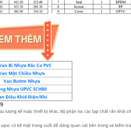
Van Bi Nhựa Rắc Co PVC
Van Một Chiều Nhựa
Van Bướm Nhựa
ng Nhựa UPVC SCH80
an Điều Khiể Điện/Khí
49
ưu lượng kế hoặc thiết bị khác, Bộ phận lọc các tạp chất rắn khỏi c
pvc có bề mặt trong suốt dễ dàng quan sát bên trong và kiểm tra