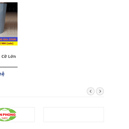
Cỡ Lớn
Bịt Ống PVC
Tê Giảm PVC
hệ
Liên hệ
Liên hệ