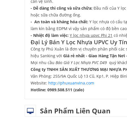
cần vệ sinh.
- Dễ dàng thi công và sữa chữa:
Đầu nối của Y lọc 
hoặc sữa chữa đường ống.
- An toàn và kháng hóa chất:
Y lọc nhựa có cấu t
làm kín bằng EDPM vì vậy sản phẩm có độ bền cao,
- Nhiệt độ làm việc:
Y lọc nhựa upvc Phi 21
có nhiệ
Đại Lý Bán Y Lọc Nhựa UPVC Uy Tí
Công ty Phú Xuân là đơn vị chuyên phân phối các 
hiệu Sanking với
Giá rẻ nhất - Giao Hàng Tận Nơi
Mọi nhu cầu
Báo Giá Y Lọc Nhựa PVC D49
quý khách
Công ty TNHH SẢN XUẤT THƯƠNG MẠI NHỰA P
Văn Phòng: 255/9A Quốc Lộ 13 Cũ, Kp1, P. Hiệp Bì
Website:
http://phuxuanvina.com
Hotline: 0989.508.511 (zalo)
Sản Phẩm Liên Quan