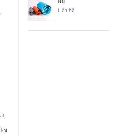
Nai
Liên hệ
hất
 khi