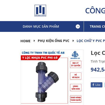
CÔNG
DANH MỤC SẢN PHẨM
TRANG C
LỌC CHỮ Y PVC P
PHỤ KIỆN ỐNG PVC
HOME
Lọc 
Tình Trạ
942,5
Like