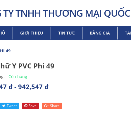
 TY TNHH THƯƠNG MẠI QUỐC 
HỦ
GIỚI THIỆU
TIN TỨC
BẢNG GIÁ
TÀ
HI 49
Chữ Y PVC Phi 49
Còn hàng
ng:
47 đ - 942,547 đ
Tweet
Save
Share