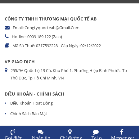
CÔNG TY TNHH THƯƠNG MẠI QUỐC TẾ AB
Email: Congtyquocteab@gmail.com
Hotline: 0909 189 122 (Zalo)
Mã Số Thuế: 0317592228 - Cấp Ngày: 02/12/2022
VP GIAO DỊCH
255/9A Quốc Lộ 13 Cũ, Khu Phố 1, Phường Hiệp Bình Phước, Tp
Thủ Đức, Tp Hồ Chí Minh, VN
ĐIỀU KHOẢN - CHÍNH SÁCH
Điều Khoản Hoạt Động
Chính Sách Bảo Mật
Gọi điện
Nhắn tin
Chỉ đường
ZaLo
Messenger