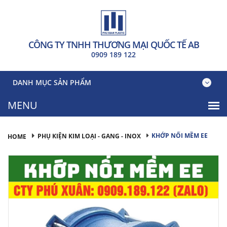
CÔNG TY TNHH THƯƠNG MẠI QUỐC TẾ AB
0909 189 122
DANH MỤC SẢN PHẨM
KHỚP NỐI MỀM EE
PHỤ KIỆN KIM LOẠI - GANG - INOX
HOME