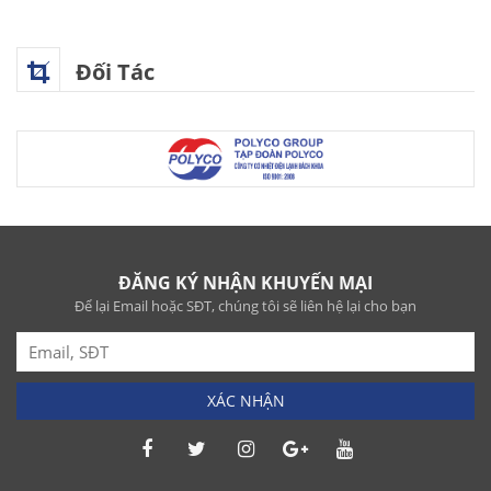
Đối Tác
ĐĂNG KÝ NHẬN KHUYẾN MẠI
Để lại Email hoặc SĐT, chúng tôi sẽ liên hệ lại cho bạn
XÁC NHẬN