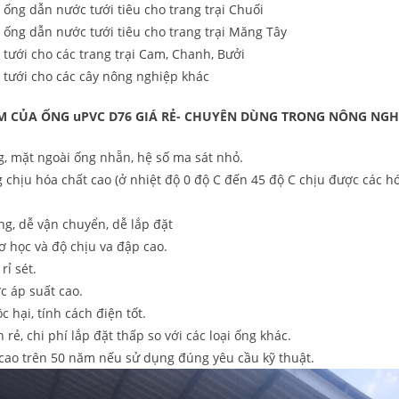
 ống dẫn nước tưới tiêu cho trang trại Chuối
g ống dẫn nước tưới tiêu cho trang trại Măng Tây
g tưới cho các trang trại Cam, Chanh, Bưởi
g tưới cho các cây nông nghiệp khác
̉M CỦA ỐNG uPVC D76 GIÁ RẺ- CHUYÊN DÙNG TRONG NÔNG NGHI
g, mặt ngoài ống nhẵn, hệ số ma sát nhỏ.
chịu hóa chất cao (ở nhiệt độ 0 độ C đến 45 độ C chịu được các hóa
g, dễ vận chuyển, dễ lắp đặt
ơ học và độ chịu va đập cao.
rỉ sét.
c áp suất cao.
 hại, tính cách điện tốt.
 rẻ, chi phí lắp đặt thấp so với các loại ống khác.
 cao trên 50 năm nếu sử dụng đúng yêu cầu kỹ thuật.