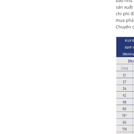
bảo nhu c
sản xuất
chi phí đ
mua phải
Chuyên du