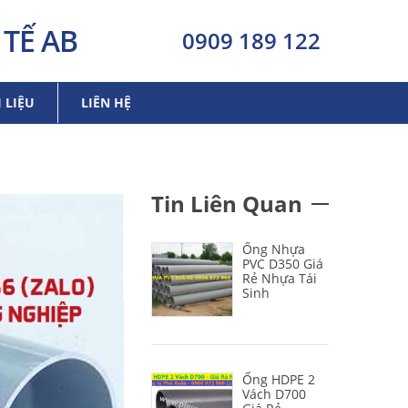
TẾ AB
0909 189 122
I LIỆU
LIÊN HỆ
Tin Liên Quan
Ống Nhựa
PVC D350 Giá
Rẻ Nhựa Tái
Sinh
Ống HDPE 2
Vách D700