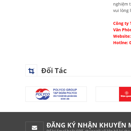
nghiệm t
vui lòng 
Công ty
Văn Phò
Website
Hotlne: 
Đối Tác
ĐĂNG KÝ NHẬN KHUYẾN 