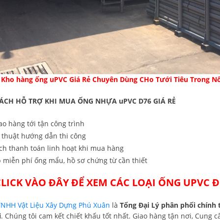
Kho hàng ống uPVC Giá Rẻ Chuyên Dùng CHo Tưới Tiêu Trong N
ÁCH HỖ TRỢ KHI MUA ỐNG NHỰA uPVC D76 GIÁ RẺ
ao hàng tới tận công trình
kỹ thuật hướng dẫn thi công
́ch thanh toán linh hoạt khi mua hàng
miễn phí ống mẩu, hồ sơ chứng từ cần thiết
LICK VÀO ĐÂY ĐỂ XEM CÁC LOẠI ỐNG
UPVC Đ
TNHH Vật Liệu Xây Dựng Phú Xuân
là
Tổng Đại Lý phân phối chính
i
. Chúng tôi cam kết chiết khấu tốt nhất. Giao hàng tận nơi, Cung 