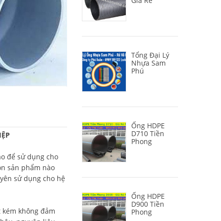
Giá Rẻ
Tổng Đại Lý
Nhựa Sam
Phú
Ống HDPE
D710 Tiền
ỆP
Phong
̉o để sử dụng cho
ọn sản phẩm nào
ên sử dụng cho hệ
Ống HDPE
D900 Tiền
ất kém không đảm
Phong