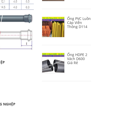
Ống PVC Luồn
Cáp Viễn
Thông D114
Ống HDPE 2
Vách D600
ỆP
Giá Rẻ
NG NGHỆP