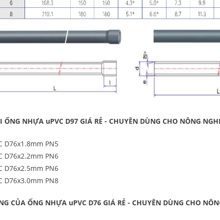
̣I ỐNG NHỰA uPVC D97 GIÁ RẺ - CHUYÊN DÙNG CHO NÔNG NGHI
VC D76x1.8mm PN5
VC D76x2.2mm PN6
VC D76x2.5mm PN6
VC D76x3.0mm PN8
NG CỦA ỐNG NHỰA uPVC D76 GIÁ RẺ - CHUYÊN DÙNG CHO NÔ