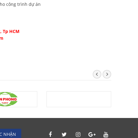
ho công trình dự án
c, Tp HCM
om
C NHẬN