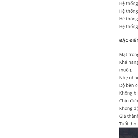
Hệ thống
Hệ thốn
Hệ thốn
Hệ thốn
ĐẶC ĐIÊ
Mặt tron
Khả năng 
muối).
Nhẹ nhàn
Độ bền c
Không bị 
Chịu đượ
Không độc
Giá thành
Tuổi thọ