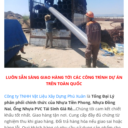
LUÔN SẴN SÀNG GIAO HÀNG TỚI CÁC CÔNG TRÌNH DỰ ÁN
TRÊN TOÀN QUỐC
Công ty TNHH Vật Liệu Xây Dựng Phú Xuân
là
Tổng Đại Lý
phân phối chính thức của Nhựa Tiền Phong, Nhựa Đồng
Nai, Ống Nhựa PVC Tái Sinh Giá Rẻ...
Chúng tôi cam kết chiết
khấu tốt nhất. Giao hàng tận nơi. Cung cấp đầy đủ chứng từ
nghiệm thu khi giao hàng. Đổi trả hàng hóa nếu giao sai hoặc
hàng lỗi. Quý khách hàng có nhu cầu sử dụng sản phẩm cho