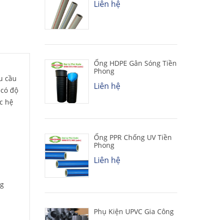
Liên hệ
Ống HDPE Gân Sóng Tiền
Phong
u cầu
Liên hệ
 có độ
c hệ
Ống PPR Chống UV Tiền
Phong
Liên hệ
ng
Phụ Kiện UPVC Gia Công