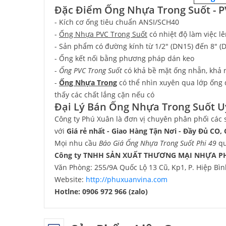
Đặc Điểm Ống Nhựa Trong Suốt - P
- Kích cơ ống tiêu chuẩn ANSI/SCH40
-
Ống Nhựa PVC Trong Suốt
có nhiệt độ làm việc l
- Sản phẩm có đường kính từ 1/2" (DN15) đến 8" (
- Ống kết nối bằng phương pháp dán keo
-
Ống PVC Trong Suốt
có khả bề mặt ống nhẵn, khả 
-
Ống Nhựa Trong
có thể nhìn xuyên qua lớp ống
thấy các chất lắng cặn nếu có
Đại Lý Bán Ống Nhựa Trong Suốt Uy
Công ty Phú Xuân là đơn vị chuyên phân phối các 
với
Giá rẻ nhất - Giao Hàng Tận Nơi - Đầy Đủ CO,
Mọi nhu cầu
Báo Giá Ống Nhựa Trong Suốt Phi 49
qu
Công ty TNHH SẢN XUẤT THƯƠNG MẠI NHỰA P
Văn Phòng: 255/9A Quốc Lộ 13 Cũ, Kp1, P. Hiệp Bì
Website:
http://phuxuanvina.com
Hotlne: 0906 972 966 (zalo)