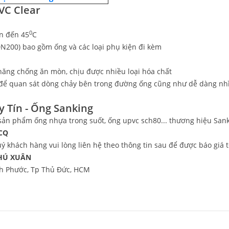
VC Clear
0
ên đến 45
C
DN200) bao gồm ống và các loại phụ kiện đi kèm
năng chống ăn mòn, chịu được nhiều loại hóa chất
 để quan sát dòng chảy bên trong đường ống cũng như dễ dàng nh
 Tín - Ống Sanking
sản phẩm ống nhựa trong suốt, ống upvc sch80... thương hiệu San
 CQ
ý khách hàng vui lòng liên hệ theo thông tin sau để được báo giá t
HÚ XUÂN
nh Phước, Tp Thủ Đức, HCM