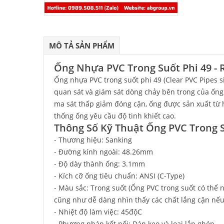
MÔ TẢ SẢN PHẨM
Ống Nhựa PVC Trong Suốt Phi 49 - 
Ống nhựa PVC trong suốt phi 49 (Clear PVC Pipes 
quan sát và giám sát dòng chảy bên trong của ống
ma sát thấp giảm đóng cặn, ống được sản xuất từ 
thống ống yêu cầu độ tinh khiết cao.
Thông Số Kỹ Thuật Ống PVC Trong 
- Thương hiệu: Sanking
- Đường kính ngoài: 48.26mm
- Độ dày thành ống: 3.1mm
- Kích cỡ ống tiêu chuẩn: ANSI (C-Type)
- Màu sắc: Trong suốt (Ống PVC trong suốt có thể
cũng như dễ dàng nhìn thấy các chất lắng cặn nếu
- Nhiệt độ làm việc: 45độC
- Phương pháp kết nối: Dán keo và loại lắp ghép.