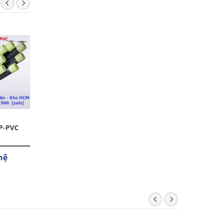
P-PVC
Phụ Kiện PVC SCH80
Ống Nhựa PVC Trong
Suốt
hệ
Liên hệ
217,260 đ -
7,686,720 đ