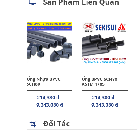
Sản Phẩm Liên Quan
VC SCH
Ống Nhựa uPVC
Ống uPVC SCH80
SCH80
ASTM 1785
hệ
214,380 đ -
214,380 đ -
9,343,080 đ
9,343,080 đ
Đối Tác