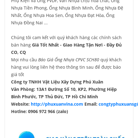
Phụ Kiện Và Ống PVDF, Van Nhựa chịu hóa chất, Ống
Nhựa Tiền Phong, Ống Nhựa Bình Minh, Ống Nhựa Đệ
Nhất, Ống Nhựa Hoa Sen, Ống Nhựa Đạt Hòa, Ống
Nhựa Đồng Nai ...
Chúng tôi cam kết với quý khách hàng các chính sách
bán hàng
Giá Tốt Nhất - Giao Hàng Tận Nơi - Đầy Đủ
CO, CQ
Mọi nhu cầu
Báo Giá Ống Nhựa CPVC SCH80
quý khách
hàng vui lòng liên hệ theo thông tin sau để được báo
giá tốt
Công ty TNHH Vật Liệu Xây Dựng Phú Xuân
Văn Phòng: 13A1 Đường Số 10, KP2, Phường Hiệp
Bình Phước, TP Thủ Đức, TP Hồ Chí Minh
Website:
http://phuxuanvina.com
Email:
congtyphuxuansg
Hotlne: 0906 972 966 (zalo)