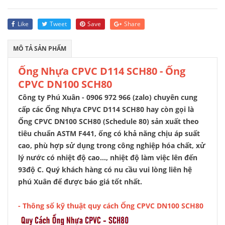
Like
Tweet
Save
Share
MÔ TẢ SẢN PHẨM
Ống Nhựa CPVC D114 SCH80 - Ống
CPVC DN100 SCH80
Công ty Phú Xuân - 0906 972 966 (zalo) chuyên cung
cấp các Ống Nhựa CPVC D114 SCH80 hay còn gọi là
Ống CPVC DN100 SCH80 (Schedule 80) sản xuất theo
tiêu chuẩn ASTM F441, ống có khả năng chịu áp suất
cao, phù hợp sử dụng trong công nghiệp hóa chất, xử
lý nước có nhiệt độ cao..., nhiệt độ làm việc lên đến
93độ C. Quý khách hàng có nu cầu vui lòng liên hệ
phú Xuân để được báo giá tốt nhất.
- Thông số kỹ thuật quy cách Ống CPVC DN100 SCH80