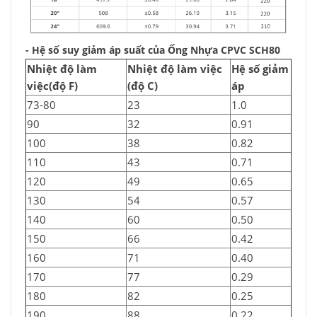
- Hệ số suy giảm áp suất của Ống Nhựa CPVC SCH80
Nhiệt độ làm
Nhiệt độ làm việc
Hệ số giảm
việc(độ F)
(độ C)
áp
73-80
23
1.0
90
32
0.91
100
38
0.82
110
43
0.71
120
49
0.65
130
54
0.57
140
60
0.50
150
66
0.42
160
71
0.40
170
77
0.29
180
82
0.25
190
88
0.22